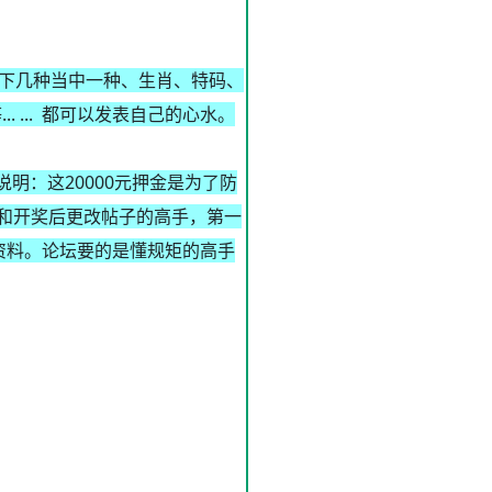
下几种当中一种、生肖、特码、
... 都可以发表自己的心水。
明：这20000元押金是为了防
录和开奖后更改帖子的高手，第一
资料。论坛要的是懂规矩的高手