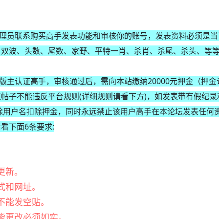
理员联系购买高手发表功能和审核你的账号，发表资料必须是当
波、头数、尾数、家野、平特一肖、杀肖、杀尾、杀头、等等... 
主认证高手，审核通过后，需向本站缴纳20000元押金（押金说
帖子不能违反平台规则(详细规则请看下方)，如发表带有假纪
册除用户名扣除押金，同时永远禁止该用户高手在本论坛发表任何
看下面6条要求:
更新。
式和网址。
不能发空贴。
能更改必须如实。