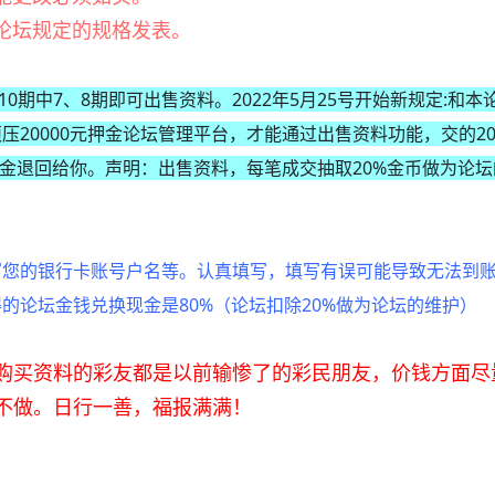
论坛规定的规格发表。
0期中7、8期即可出售资料。2022年5月25号开始新规定:和
压20000元押金论坛管理平台，才能通过出售资料功能，交的20
保证金退回给你。声明：出售资料，每笔成交抽取20%金币做为论
写您的银行卡账号户名等。认真填写，填写有误可能导致无法到
的论坛金钱兑换现金是80%（论坛扣除20%做为论坛的维护）
购买资料的彩友都是以前输惨了的彩民朋友，价钱方面尽
不做。日行一善，福报满满！