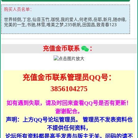
购买人员名单：
世界倾倒,丁忠,仙音玉竹,珈悦,我的爱人,何老师,岳耶,新月,随@缘,
完美的一生,书驰,林雪,唯美之梦,235帆帆,田国昌,致青春123
充值金币联系
：
充值金币联系管理员QQ号：
3856104275
如有遇到失联，请及时回来查看QQ号是否有更新！
谢谢配合。
声明：上方QQ号论坛管理员。 管理员不发表资料也
不提供任何资料，
论坛所有资料都是高手发表与版主无关。问码的请不