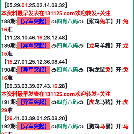
【05.29.
01
.25.02.14.08.32】
本资料最早发表在131125.com欢迎转发+关注
188期:
【异军突起】
🥽
四肖八码
🥽【猴鸡
兔
羊】开:
兔
16
准
【11.23.10.46.
16
.28.12.48】
189期:
【异军突起】
🥽
四肖八码
🥽【
龙
马羊猪】开:
龙
15
准
【
15
.27.01.25.12.36.08.44】
190期:
【异军突起】
🥽
四肖八码
🥽【狗龙鼠
兔
】开:
兔
16
准
【09.33.03.39.07.43.
16
.28】
本资料最早发表在131125.com欢迎转发+关注
191期:
【异军突起】
🥽
四肖八码
🥽【
虎
龙马猪】开:
虎
29
准
【
29
.41.03.39.01.25.08.20】
192期:
【异军突起】
🥽
四肖八码
🥽【狗鸡
马
鼠】开:
马