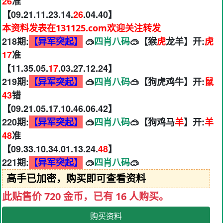
26
准
【09.21.11.23.14.
26
.04.40】
本资料发表在131125.com欢迎关注转发
218期:
【异军突起】
🥽
四肖八码
🥽【猴
虎
龙羊】开:
虎
17
准
【11.35.05.
17
.03.27.12.24】
219期:
【异军突起】
🥽
四肖八码
🥽【狗虎鸡牛】开:
鼠
43
错
【09.21.05.17.10.46.06.42】
220期:
【异军突起】
🥽
四肖八码
🥽【狗鸡马
羊
】开:
羊
48
准
【09.33.10.34.01.13.24.
48
】
221期:
【异军突起】
🥽
四肖八码
🥽
高手已加密，购买即可查看资料
此贴售价 720 金币，已有 16 人购买。
购买资料