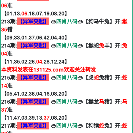
06
准
【01.13.
06
.18.07.19.08.20】
213期:
【异军突起】
🥽
四肖八码
🥽【狗马牛兔】开:
猴
35
错
【09.33.01.37.06.42.04.40】
214期:
【异军突起】
🥽
四肖八码
🥽【猴蛇
兔
羊】开:
兔
04
准
【11.35.02.26.
04
.28.12.24】
本资料发表在131125.com欢迎关注转发
215期:
【异军突起】
🥽
四肖八码
🥽【虎
蛇
兔猪】开:
蛇
14
准
【05.41.02.38.04.16.08.20】
216期:
【异军突起】
🥽
四肖八码
🥽【猴龙
马
猪】开:
马
37
准
【11.47.03.39.13.
37
.08.20】
217期:
【异军突起】
🥽
四肖八码
🥽【狗猴
蛇
兔】开:
蛇