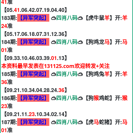
41
准
【05.
41
.06.42.07.19.04.40】
183期:
【异军突起】
🥽
四肖八码
🥽【虎牛鼠
羊
】开:
羊
24
准
【05.17.06.18.07.31.12.36】
184期:
【异军突起】
🥽
四肖八码
🥽【狗鸡龙
马
】开:
马
01
准
【09.33.10.46.03.39.
01
.13】
本资料最早发表在131125.com欢迎转发+关注
185期:
【异军突起】
🥽
四肖八码
🥽【狗鸡兔
羊
】开:
羊
36
准
【09.21.10.34.04.28.24.
36
】
186期:
【异军突起】
🥽
四肖八码
🥽【狗
猴
鸡蛇】开:
猴
23
准
【09.21.11.
23
.10.34.02.14】
187期:
【异军突起】
🥽
四肖八码
🥽【虎
马
蛇猪】开:
马
01
准