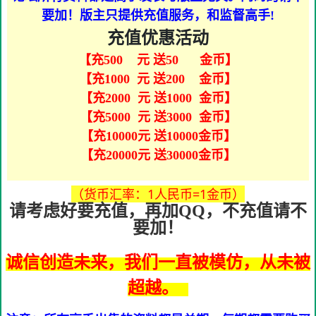
要加！版主只提供充值服务，和监督高手!
充值优惠活动
【充500 元 送50 金币】
【充1000 元 送200 金币】
【充2000 元 送1000 金币】
【充5000 元 送3000 金币】
【充10000元 送10000金币】
【充20000元 送30000金币】
（货币汇率：1人民币=1金币）
请考虑好要充值，再加QQ，不充值请不
要加！
诚信创造未来，我们一直被模仿，从未被
超越。