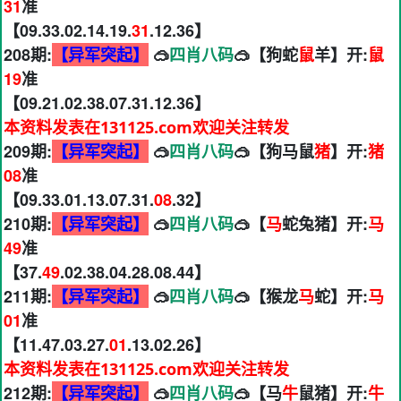
31
准
【09.33.02.14.19.
31
.12.36】
208期:
【异军突起】
🥽
四肖八码
🥽【狗蛇
鼠
羊】开:
鼠
19
准
【09.21.02.38.07.31.12.36】
本资料发表在131125.com欢迎关注转发
209期:
【异军突起】
🥽
四肖八码
🥽【狗马鼠
猪
】开:
猪
08
准
【09.33.01.13.07.31.
08
.32】
210期:
【异军突起】
🥽
四肖八码
🥽【
马
蛇兔猪】开:
马
49
准
【37.
49
.02.38.04.28.08.44】
211期:
【异军突起】
🥽
四肖八码
🥽【猴龙
马
蛇】开:
马
01
准
【11.47.03.27.
01
.13.02.26】
本资料发表在131125.com欢迎关注转发
212期:
【异军突起】
🥽
四肖八码
🥽【马
牛
鼠猪】开:
牛