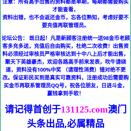
注意：所有高手出售的资料都是单期，每期都需要购买
才能查看，
资料出错，也不会返还金币，忘各位熟知，考虑好要不
要充值再联管理员。
论坛公告： 既日起！凡是新顾客注册统一送98金币老顾
客多充多送，充值后自由购买，杜绝二次收费！出售资
料必须经过审核员严格审核达到十中八上后才能出售，
聚天下英雄豪杰，欢迎各路高手前来发表，吹牛请绕
道，资料没有100%中奖 （请理性消费）错对绝不更
改。保证彩民买到是真实可靠资料，注册成功后需要购
买金币再联系管理员QQ号，祝各位朋友，日进斗金，
赢钱拿到手软！
请记得首创于
澳门
131125.com
头条
出品,必属精品