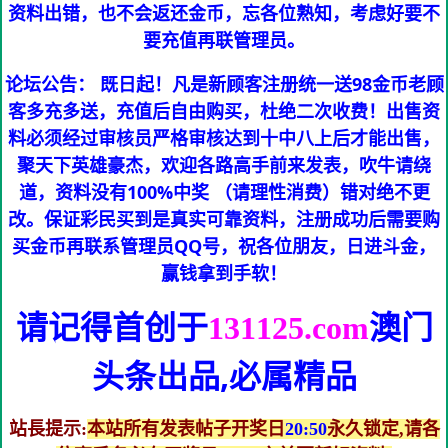
资料出错，也不会返还金币，忘各位熟知，考虑好要不
要充值再联管理员。
论坛公告： 既日起！凡是新顾客注册统一送98金币老顾
客多充多送，充值后自由购买，杜绝二次收费！出售资
料必须经过审核员严格审核达到十中八上后才能出售，
聚天下英雄豪杰，欢迎各路高手前来发表，吹牛请绕
道，资料没有100%中奖 （请理性消费）错对绝不更
改。保证彩民买到是真实可靠资料，注册成功后需要购
买金币再联系管理员QQ号，祝各位朋友，日进斗金，
赢钱拿到手软！
请记得首创于
澳门
131125.com
头条
出品,必属精品
站長提示:
本站所有发表帖子开奖日
20:50
永久锁定,请各