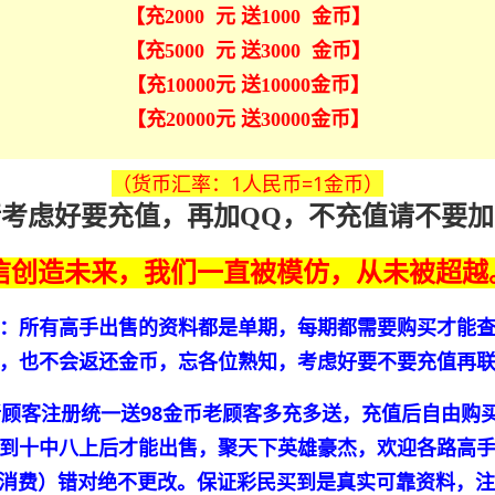
【充2000 元 送1000 金币】
【充5000 元 送3000 金币】
【充10000元 送10000金币】
【充20000元 送30000金币】
（货币汇率：1人民币=1金币）
请考虑好要充值，再加QQ，不充值请不要加
信创造未来，我们一直被模仿，从未被超越
：所有高手出售的资料都是单期，每期都需要购买才能
，也不会返还金币，忘各位熟知，考虑好要不要充值再
新顾客注册统一送98金币老顾客多充多送，充值后自由购
到十中八上后才能出售，聚天下英雄豪杰，欢迎各路高
理性消费）错对绝不更改。保证彩民买到是真实可靠资料，