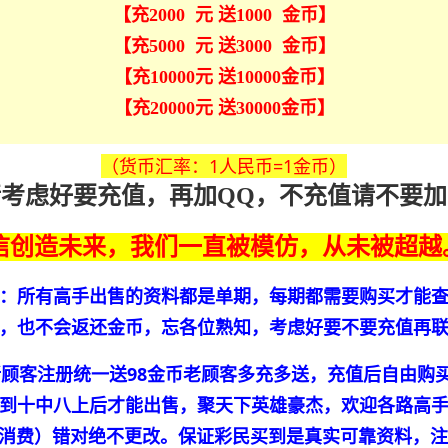
【充2000 元 送1000 金币】
【充5000 元 送3000 金币】
【充10000元 送10000金币】
【充20000元 送30000金币】
（货币汇率：1人民币=1金币）
请考虑好要充值，再加QQ，不充值请不要加
信创造未来，我们一直被模仿，从未被超越
：所有高手出售的资料都是单期，每期都需要购买才能
，也不会返还金币，忘各位熟知，考虑好要不要充值再
新顾客注册统一送98金币老顾客多充多送，充值后自由购
到十中八上后才能出售，聚天下英雄豪杰，欢迎各路高
理性消费）错对绝不更改。保证彩民买到是真实可靠资料，